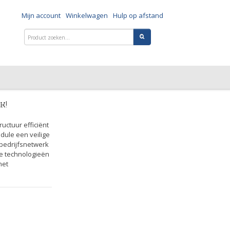
Mijn account
Winkelwagen
Hulp op afstand
K!
uctuur efficiënt
ule een veilige
bedrijfsnetwerk
he technologieën
het