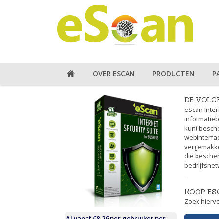
OVER ESCAN
PRODUCTEN
P
DE VOLG
eScan Inter
informatieb
kunt besch
webinterfac
vergemakkel
die besche
bedrijfsnet
KOOP ES
Zoek hiervo
Al vanaf €8,26 per gebruiker per